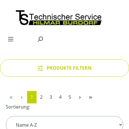
Zum Hauptinhalt springen
PRODUKTE FILTERN
Seite
Seite
Seite
Seite
Seite
1
2
3
4
5
Sortierung: