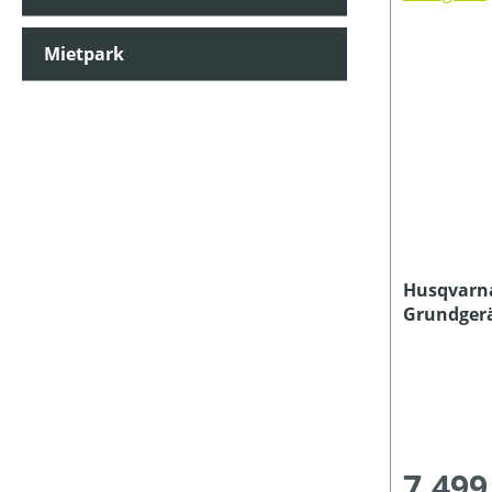
AKKUKAPAZITÄT (IN AH)
Mietpark
ARBEITSBREITE (IN CM)
ARBEITSSTUFENANZAHL
AUSWURFART
Husqvarna
Grundger
BETRIEBSART
Ladegerät
FAHRANTRIEBSART
7.499
FANGSACKVOLUMEN MAX (IN L)