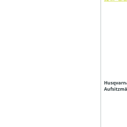
MÄHWERKTYP
NENNSPANNUNG (IN V)
PRODUKTTYP
SCHALLDRUCKPEGEL AM OHR (IN DB(A))
Husqvarn
Aufsitzmä
SCHALLLEISTUNGSPEGEL (IN DB(A))
Grundger
SCHNITTHÖHE MIN-MAX (IN MM)