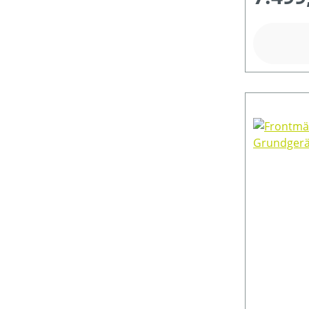
FARBE (GERÄT)
GESCHWINDIGKEIT MAX (IN KM/H)
GRÖSSE GERÄTETEILE OFFEN L X B X H (IN MM)
HUBRAUM (IN CM³)
KLASSIFIZIERUNG
MESSERANZAHL