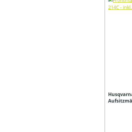
Husqvarn
Aufsitzmäh
Mähdeck