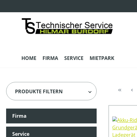
m Hauptinhalt springen
Zur Suche springen
Zur Hauptnavigation springen
HOME
FIRMA
SERVICE
MIETPARK
PRODUKTE FILTERN
Firma
HERSTELLER
Service