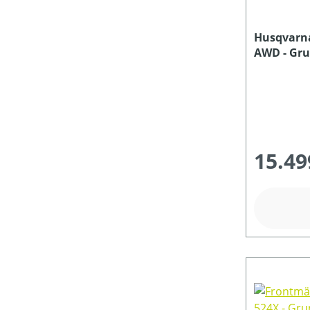
MOTOR-ZYLINDERANZAHL
Husqvarna
AWD - Gr
MOTORLEISTUNG (IN PS)
MOTORLEISTUNG (IN UMDREHUNGEN/MIN)
15.49
MOTORLEISTUNG (IN KW)
MOTORTYP (HERSTELLERBEZEICHNUNG)
MULCHFUNKTION