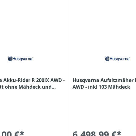
 Akku-Rider R 200iX AWD -
Husqvarna Aufsitzmäher 
ät ohne Mähdeck und
AWD - inkl 103 Mähdeck
,00 €*
6.498,99 €*