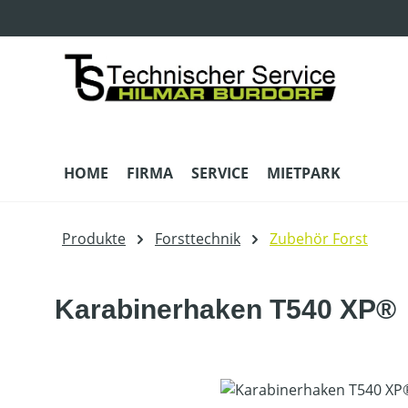
m Hauptinhalt springen
Zur Suche springen
Zur Hauptnavigation springen
HOME
FIRMA
SERVICE
MIETPARK
Produkte
Forsttechnik
Zubehör Forst
Karabinerhaken T540 XP®
Bildergalerie überspringen