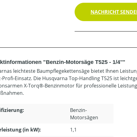
NACHRICHT SENDEN
ktinformationen "Benzin-Motorsäge T525 - 1/4''"
rnas leichteste Baumpflegekettensäge bietet Ihnen Leistung
t-Profi-Einsatz. Die Husqvarna Top-Handling T525 ist leichtg
onsarmen X-Torq®-Benzinmotor für professionelle Leistung, 
ßnahmen.
ifizierung:
Benzin-
Motorsägen
leistung (in kW):
1,1