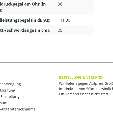
ldruckpegel am Ohr (in
98
):
lleistungspegel (in dB(A)):
111.00
tt-/Schwertlänge (in cm):
25
BESTELLUNG & VERSAND
Wir liefern gegen Aufpreis Grö
ieentsorgung
im Umkreis von 50km persönlic
ntsorgung
Ein Versand findet nicht statt.
Einstellungen
ssum
o-Altgeräterücknahme