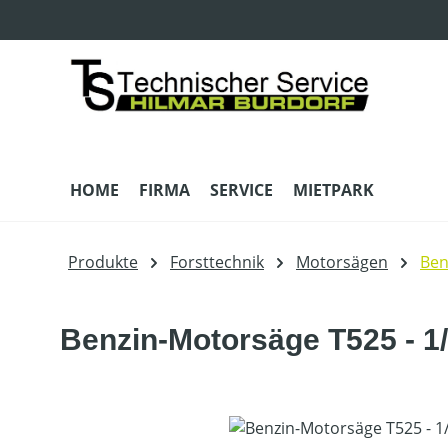
m Hauptinhalt springen
Zur Suche springen
Zur Hauptnavigation springen
HOME
FIRMA
SERVICE
MIETPARK
Produkte
Forsttechnik
Motorsägen
Ben
Benzin-Motorsäge T525 - 1/
Bildergalerie überspringen