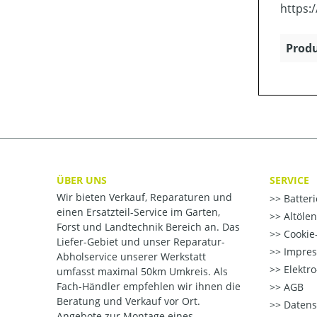
https:
Produ
ÜBER UNS
SERVICE
Wir bieten Verkauf, Reparaturen und
Batter
einen Ersatzteil-Service im Garten,
Altöle
Forst und Landtechnik Bereich an. Das
Cookie-
Liefer-Gebiet und unser Reparatur-
Impre
Abholservice unserer Werkstatt
Elektr
umfasst maximal 50km Umkreis. Als
Fach-Händler empfehlen wir ihnen die
AGB
Beratung und Verkauf vor Ort.
Datens
Angebote zur Montage eines