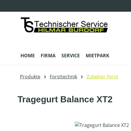
m Hauptinhalt springen
Zur Suche springen
Zur Hauptnavigation springen
HOME
FIRMA
SERVICE
MIETPARK
Produkte
Forsttechnik
Zubehör Forst
Tragegurt Balance XT2
Bildergalerie überspringen