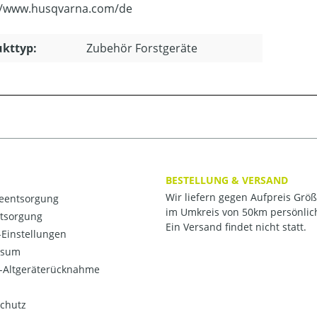
//www.husqvarna.com/de
kttyp:
Zubehör Forstgeräte
BESTELLUNG & VERSAND
Wir liefern gegen Aufpreis Grö
ieentsorgung
im Umkreis von 50km persönlic
ntsorgung
Ein Versand findet nicht statt.
Einstellungen
ssum
o-Altgeräterücknahme
chutz