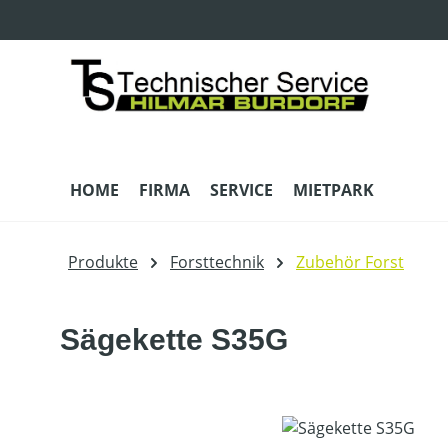
m Hauptinhalt springen
Zur Suche springen
Zur Hauptnavigation springen
HOME
FIRMA
SERVICE
MIETPARK
Produkte
Forsttechnik
Zubehör Forst
Sägekette S35G
Bildergalerie überspringen