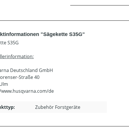
ktinformationen "Sägekette S35G"
tte S35G
llerinformation:
arna Deutschland GmbH
orenser-Straße 40
 Ulm
//www.husqvarna.com/de
kttyp:
Zubehör Forstgeräte