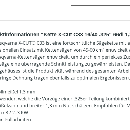
ktinformationen "Kette X-Cut C33 16/40 .325" 66dl 1
sqvarna X-CUT® C33 ist eine fortschrittliche Sägekette mit e
sionellen Einsatz mit Kettensägen von 45-60 cm³ entwickelt
sqvarna-Kettensägen entwickelt, um durch ein perfektes Z
säge eine überragende Schnittleistung zu gewährleisten. D
gehäuses ist die Produktivität während des gesamten Arbei
ringe Dehnung tragen ebenfalls zu optimalen Ergebnissen
ollmeißel 1,3 mm
wender, welche die Vorzüge einer .325er Teilung kombinier
ißelzahn und breiter 1,3 mm Nut schätzen. Empfohlen für 
cm3 / 2–3 KW.
ür: Fällarbeiten