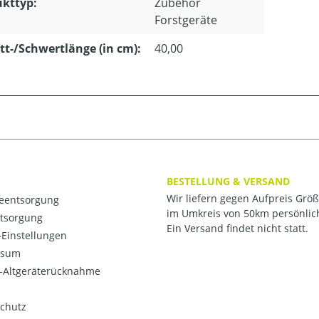
kttyp:
Zubehör
Forstgeräte
tt-/Schwertlänge (in cm):
40,00
BESTELLUNG & VERSAND
Wir liefern gegen Aufpreis Grö
ieentsorgung
im Umkreis von 50km persönlic
ntsorgung
Ein Versand findet nicht statt.
Einstellungen
ssum
o-Altgeräterücknahme
chutz