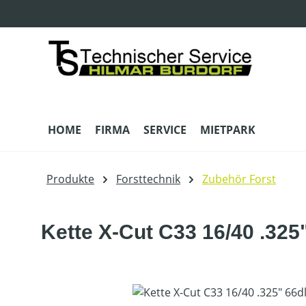
m Hauptinhalt springen
Zur Suche springen
Zur Hauptnavigation springen
HOME
FIRMA
SERVICE
MIETPARK
Produkte
Forsttechnik
Zubehör Forst
Kette X-Cut C33 16/40 .325
Bildergalerie überspringen