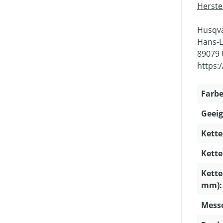
Herste
Husqv
Hans-L
89079
https:
Farbe
Geeig
Kette
Kette
Kette
mm):
Mess