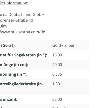
llerinformation:
arna Deutschland GmbH
orenser-Straße 40
 Ulm
//www.husqvarna.com/de
 (Gerät):
Gold / Silber
net für Sägeketten (in "):
16,00
nlänge (in cm):
40,00
nteilung (in "):
0,375
ntreibgliederbreite (in
1,30
eranzahl:
66,00