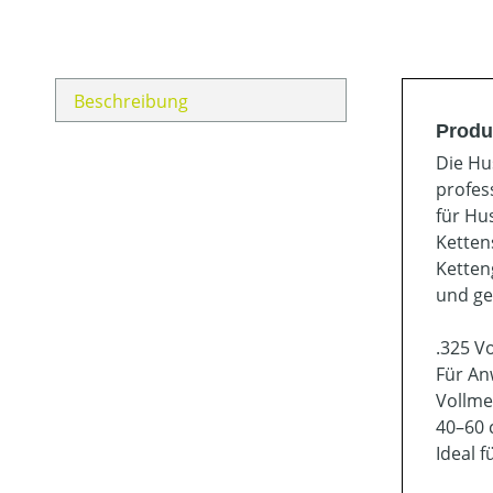
Beschreibung
Produ
Die Hu
profes
für Hu
Ketten
Ketten
und ge
.325 V
Für An
Vollme
40–60 
Ideal f