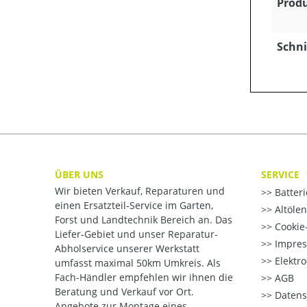
Produ
Schni
ÜBER UNS
SERVICE
Wir bieten Verkauf, Reparaturen und
Batter
einen Ersatzteil-Service im Garten,
Altöle
Forst und Landtechnik Bereich an. Das
Cookie-
Liefer-Gebiet und unser Reparatur-
Impre
Abholservice unserer Werkstatt
Elektr
umfasst maximal 50km Umkreis. Als
Fach-Händler empfehlen wir ihnen die
AGB
Beratung und Verkauf vor Ort.
Datens
Angebote zur Montage eines