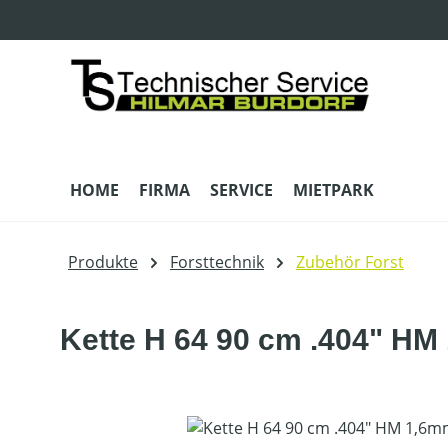
m Hauptinhalt springen
Zur Suche springen
Zur Hauptnavigation springen
HOME
FIRMA
SERVICE
MIETPARK
Produkte
Forsttechnik
Zubehör Forst
Kette H 64 90 cm .404" H
Bildergalerie überspringen