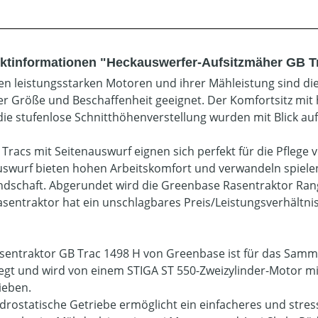
ktinformationen "Heckauswerfer-Aufsitzmäher GB T
ren leistungsstarken Motoren und ihrer Mähleistung sind d
her Größe und Beschaffenheit geeignet. Der Komfortsitz mi
die stufenlose Schnitthöhenverstellung wurden mit Blick au
 Tracs mit Seitenauswurf eignen sich perfekt für die Pfleg
swurf bieten hohen Arbeitskomfort und verwandeln spielend
ndschaft. Abgerundet wird die Greenbase Rasentraktor Rang
asentraktor hat ein unschlagbares Preis/Leistungsverhältni
sentraktor GB Trac 1498 H von Greenbase ist für das Sam
egt und wird von einem STIGA ST 550-Zweizylinder-Motor mi
ieben.
drostatische Getriebe ermöglicht ein einfacheres und str