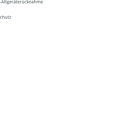
o-Altgeräterücknahme
chutz