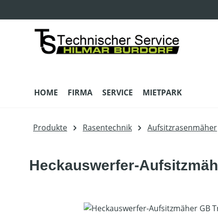
m Hauptinhalt springen
Zur Suche springen
Zur Hauptnavigation springen
HOME
FIRMA
SERVICE
MIETPARK
Produkte
Rasentechnik
Aufsitzrasenmäher
Heckauswerfer-Aufsitzmäh
Bildergalerie überspringen