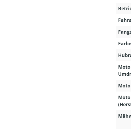
Betri
Fahra
Fangs
Farbe
Hubra
Motor
Umdr
Motor
Moto
(Hers
Mähw