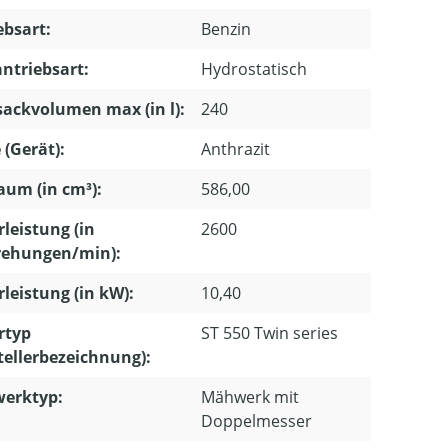
ebsart:
Benzin
ntriebsart:
Hydrostatisch
ackvolumen max (in l):
240
 (Gerät):
Anthrazit
um (in cm³):
586,00
leistung (in
2600
ehungen/min):
leistung (in kW):
10,40
rtyp
ST 550 Twin series
tellerbezeichnung):
erktyp:
Mähwerk mit
Doppelmesser