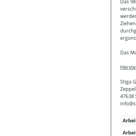
Das 98
versch
werden
Ziehen
durchg
ergono
Das Mul
Herste
Stiga
Zeppel
47638 
info@s
Arbei
Arbei