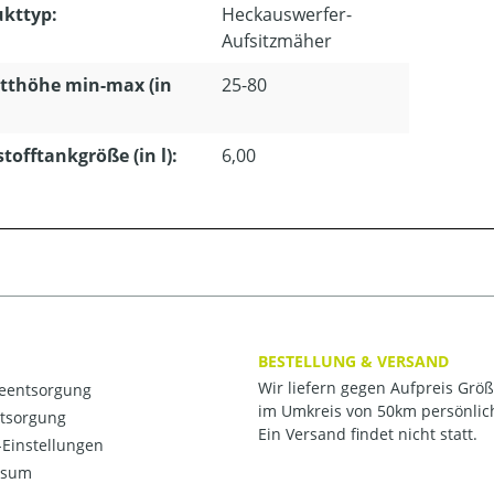
kttyp:
Heckauswerfer-
Aufsitzmäher
tthöhe min-max (in
25-80
stofftankgröße (in l):
6,00
BESTELLUNG & VERSAND
Wir liefern gegen Aufpreis Grö
ieentsorgung
im Umkreis von 50km persönlic
ntsorgung
Ein Versand findet nicht statt.
Einstellungen
ssum