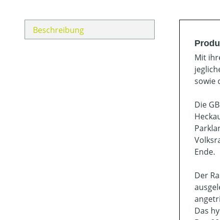
Beschreibung
Produ
Mit ih
jeglic
sowie 
Die GB
Heckau
Parkla
Volksr
Ende.
Der Ra
ausgel
angetr
Das hy