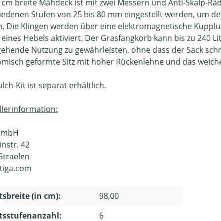
 cm breite Mähdeck ist mit zwei Messern und Anti-Skalp-Räd
iedenen Stufen von 25 bis 80 mm eingestellt werden, um d
. Die Klingen werden über eine elektromagnetische Kuppl
 eines Hebels aktiviert. Der Grasfangkorb kann bis zu 240 L
ehende Nutzung zu gewährleisten, ohne dass der Sack schne
misch geformte Sitz mit hoher Rückenlehne und das weiche
ch-Kit ist separat erhältlich.
llerinformation:
 GmbH
instr. 42
Straelen
tiga.com
tsbreite (in cm):
98,00
tsstufenanzahl:
6