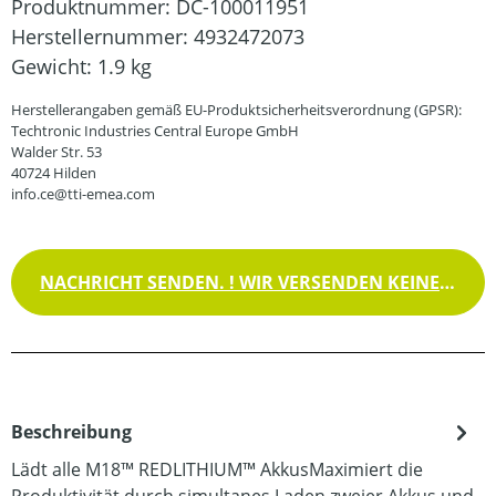
Produktnummer:
DC-100011951
Herstellernummer:
4932472073
Gewicht:
1.9 kg
Herstellerangaben gemäß EU-Produktsicherheitsverordnung (GPSR):
Techtronic Industries Central Europe GmbH
Walder Str. 53
40724 Hilden
info.ce@tti-emea.com
NACHRICHT SENDEN. ! WIR VERSENDEN KEINE WAREN !
Beschreibung
Lädt alle M18™ REDLITHIUM™ AkkusMaximiert die
Produktivität durch simultanes Laden zweier Akkus und