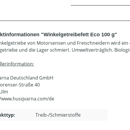
ktinformationen "Winkelgetreibefett Eco 100 g"
nkelgetriebe von Motorsensen und Freischneidern wird ein 
getriebe und die Lager schmiert. Umweltverträglich. Biolog
llerinformation:
arna Deutschland GmbH
orenser-Straße 40
 Ulm
//www.husqvarna.com/de
kttyp:
Treib-/Schmierstoffe