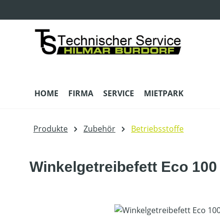
m Hauptinhalt springen
Zur Suche springen
Zur Hauptnavigation springen
HOME
FIRMA
SERVICE
MIETPARK
Produkte
Zubehör
Betriebsstoffe
Winkelgetreibefett Eco 100
Bildergalerie überspringen