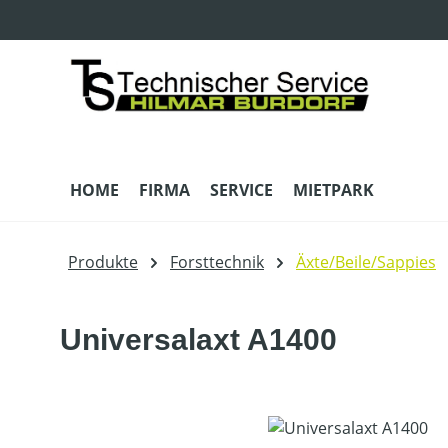
m Hauptinhalt springen
Zur Suche springen
Zur Hauptnavigation springen
HOME
FIRMA
SERVICE
MIETPARK
Produkte
Forsttechnik
Äxte/Beile/Sappies
Universalaxt A1400
Bildergalerie überspringen