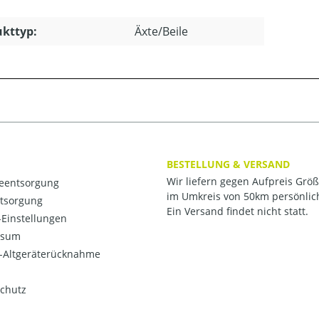
kttyp:
Äxte/Beile
BESTELLUNG & VERSAND
Wir liefern gegen Aufpreis Grö
ieentsorgung
im Umkreis von 50km persönlic
ntsorgung
Ein Versand findet nicht statt.
Einstellungen
ssum
o-Altgeräterücknahme
chutz