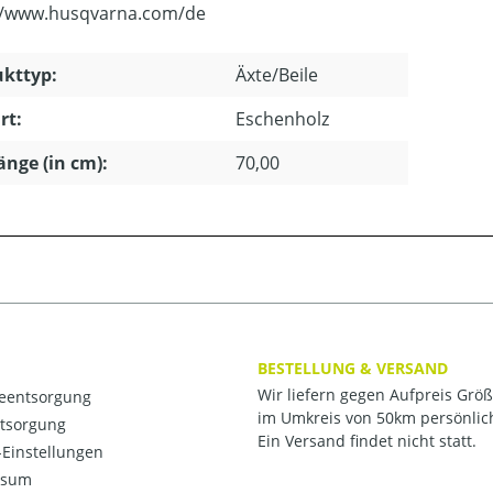
//www.husqvarna.com/de
kttyp:
Äxte/Beile
rt:
Eschenholz
länge (in cm):
70,00
BESTELLUNG & VERSAND
Wir liefern gegen Aufpreis Grö
ieentsorgung
im Umkreis von 50km persönlic
ntsorgung
Ein Versand findet nicht statt.
Einstellungen
ssum