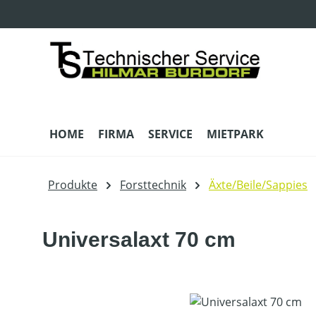
m Hauptinhalt springen
Zur Suche springen
Zur Hauptnavigation springen
HOME
FIRMA
SERVICE
MIETPARK
Produkte
Forsttechnik
Äxte/Beile/Sappies
Universalaxt 70 cm
Bildergalerie überspringen