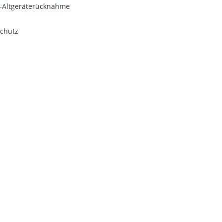
o-Altgeräterücknahme
chutz