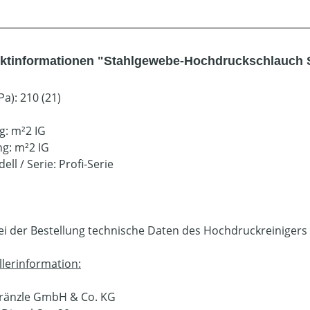
ktinformationen "Stahlgewebe-Hochdruckschlauch 
a): 210 (21)
g: m²2 IG
g: m²2 IG
ell / Serie: Profi-Serie
bei der Bestellung technische Daten des Hochdruckreinigers
llerinformation:
Kränzle GmbH & Co. KG