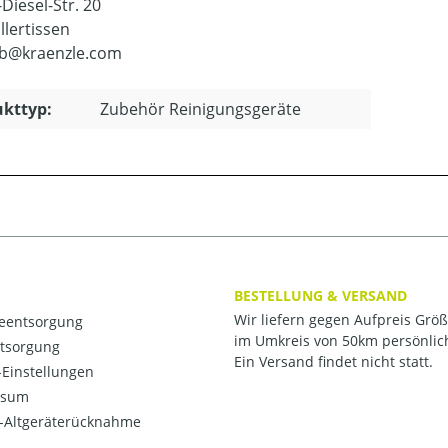
Diesel-Str. 20
llertissen
eb@kraenzle.com
kttyp:
Zubehör Reinigungsgeräte
BESTELLUNG & VERSAND
Wir liefern gegen Aufpreis Grö
ieentsorgung
im Umkreis von 50km persönlic
ntsorgung
Ein Versand findet nicht statt.
Einstellungen
ssum
o-Altgeräterücknahme