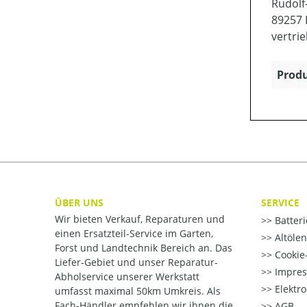
Rudolf-
89257 I
vertri
Produ
ÜBER UNS
SERVICE
Wir bieten Verkauf, Reparaturen und
Batter
einen Ersatzteil-Service im Garten,
Altöle
Forst und Landtechnik Bereich an. Das
Cookie-
Liefer-Gebiet und unser Reparatur-
Impre
Abholservice unserer Werkstatt
Elektr
umfasst maximal 50km Umkreis. Als
Fach-Händler empfehlen wir ihnen die
AGB