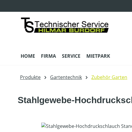
m Hauptinhalt springen
Zur Suche springen
Zur Hauptnavigation springen
HOME
FIRMA
SERVICE
MIETPARK
Produkte
Gartentechnik
Zubehör Garten
Stahlgewebe-Hochdrucksch
Bildergalerie überspringen