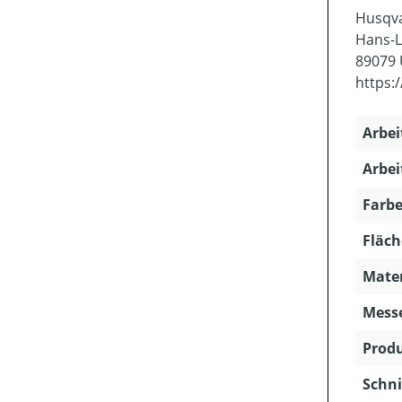
Husqv
Hans-L
89079
https:
Arbei
Arbei
Farbe
Fläch
Mater
Mess
Produ
Schni