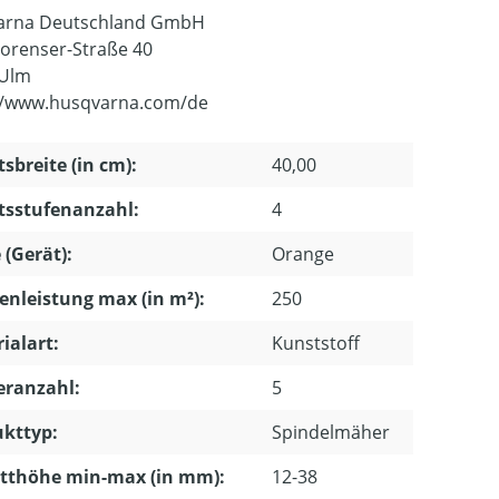
arna Deutschland GmbH
orenser-Straße 40
 Ulm
//www.husqvarna.com/de
tsbreite (in cm):
40,00
tsstufenanzahl:
4
 (Gerät):
Orange
enleistung max (in m²):
250
ialart:
Kunststoff
eranzahl:
5
kttyp:
Spindelmäher
tthöhe min-max (in mm):
12-38