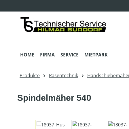
m Hauptinhalt springen
Zur Suche springen
Zur Hauptnavigation springen
HOME
FIRMA
SERVICE
MIETPARK
Produkte
Rasentechnik
Handschiebemähe
Spindelmäher 540
Bildergalerie überspringen