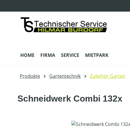
m Hauptinhalt springen
Zur Suche springen
Zur Hauptnavigation springen
HOME
FIRMA
SERVICE
MIETPARK
Produkte
Gartentechnik
Zubehör Garten
Schneidwerk Combi 132x
Bildergalerie überspringen