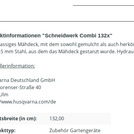
ktinformationen "Schneidwerk Combi 132x"
assiges Mähdeck, mit dem sowohl gemulcht als auch herk
,5 mm Stahl, aus dem das Mähdeck gestanzt wurde. Hydra
llerinformation:
arna Deutschland GmbH
orenser-Straße 40
 Ulm
//www.husqvarna.com/de
tsbreite (in cm):
132,00
kttyp:
Zubehör Gartengeräte