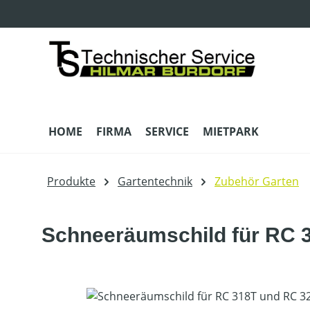
m Hauptinhalt springen
Zur Suche springen
Zur Hauptnavigation springen
HOME
FIRMA
SERVICE
MIETPARK
Produkte
Gartentechnik
Zubehör Garten
Schneeräumschild für RC
Bildergalerie überspringen