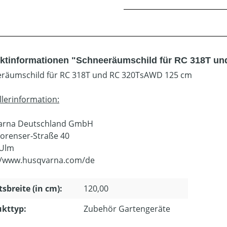
ktinformationen "Schneeräumschild für RC 318T u
räumschild für RC 318T und RC 320TsAWD 125 cm
llerinformation:
arna Deutschland GmbH
orenser-Straße 40
 Ulm
//www.husqvarna.com/de
tsbreite (in cm):
120,00
kttyp:
Zubehör Gartengeräte