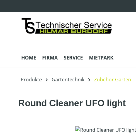
m Hauptinhalt springen
Zur Suche springen
Zur Hauptnavigation springen
HOME
FIRMA
SERVICE
MIETPARK
Produkte
Gartentechnik
Zubehör Garten
Round Cleaner UFO light
Bildergalerie überspringen