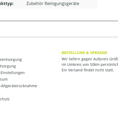
kttyp:
Zubehör Reinigungsgeräte
BESTELLUNG & VERSAND
Wir liefern gegen Aufpreis Grö
ieentsorgung
im Umkreis von 50km persönlic
ntsorgung
Ein Versand findet nicht statt.
Einstellungen
ssum
o-Altgeräterücknahme
chutz