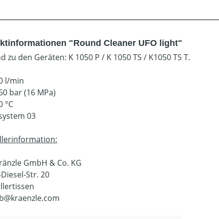
ktinformationen "Round Cleaner UFO light"
d zu den Geräten: K 1050 P / K 1050 TS / K1050 TS T.
0 l/min
60 bar (16 MPa)
0 °C
system 03
llerinformation:
Kränzle GmbH & Co. KG
Diesel-Str. 20
llertissen
eb@kraenzle.com