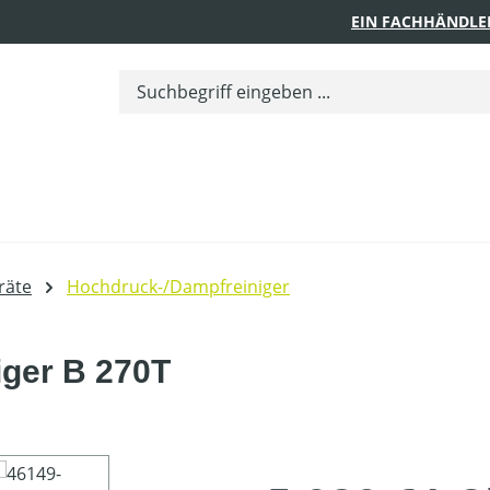
EIN FACHHÄNDLE
räte
Hochdruck-/Dampfreiniger
iger B 270T