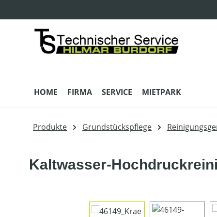
m Hauptinhalt springen
Zur Suche springen
Zur Hauptnavigation springen
HOME
FIRMA
SERVICE
MIETPARK
Produkte
Grundstückspflege
Reinigungsge
Kaltwasser-Hochdruckrein
Bildergalerie überspringen