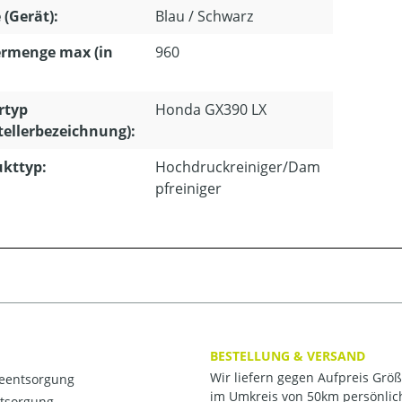
 (Gerät):
Blau / Schwarz
ermenge max (in
960
rtyp
Honda GX390 LX
tellerbezeichnung):
kttyp:
Hochdruckreiniger/Dam
pfreiniger
BESTELLUNG & VERSAND
Wir liefern gegen Aufpreis Grö
ieentsorgung
im Umkreis von 50km persönlic
ntsorgung