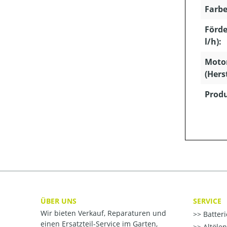
Farbe
Förd
l/h):
Moto
(Hers
Produ
ÜBER UNS
SERVICE
Wir bieten Verkauf, Reparaturen und
Batter
einen Ersatzteil-Service im Garten,
Altöle