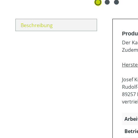
Beschreibung
Produ
Der Ka
Zudem 
Herste
Josef 
Rudolf-
89257 I
vertri
Arbei
Betri