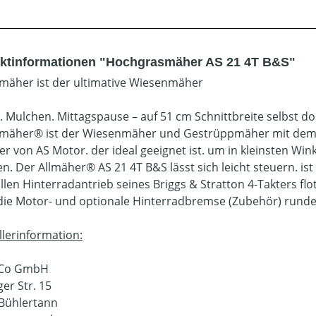
ktinformationen "Hochgrasmäher AS 21 4T B&S"
lmäher ist der ultimative Wiesenmäher
 Mulchen. Mittagspause – auf 51 cm Schnittbreite selbst dor
lmäher® ist der Wiesenmäher und Gestrüppmäher mit dem 
ker von AS Motor. der ideal geeignet ist. um in kleinsten W
n. Der Allmäher® AS 21 4T B&S lässt sich leicht steuern. 
ollen Hinterradantrieb seines Briggs & Stratton 4-Takters flo
die Motor- und optionale Hinterradbremse (Zubehör) runde
llerinformation:
sCo GmbH
er Str. 15
Bühlertann