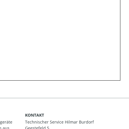
KONTAKT
ßgeräte
Technischer Service Hilmar Burdorf
h aus.
Geestefeld 5