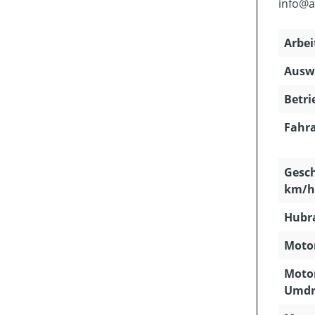
info@a
Arbei
Ausw
Betri
Fahra
Gesch
km/h
Hubra
Motor
Motor
Umdr