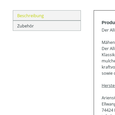
Beschreibung
Produ
Zubehör
Der Al
Mähen.
Der Al
Klassi
mulche
kraftv
sowie 
Herste
Arien
Ellwang
74424 