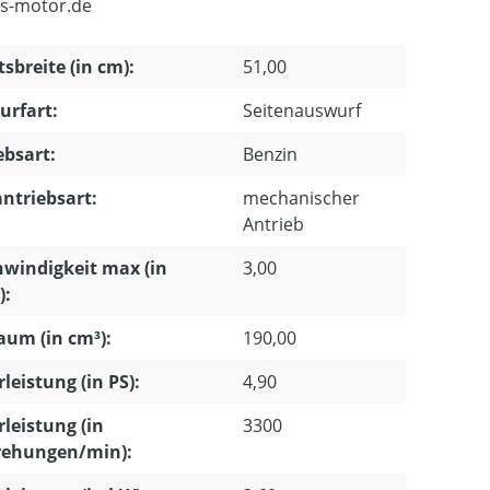
s-motor.de
tsbreite (in cm):
51,00
urfart:
Seitenauswurf
ebsart:
Benzin
ntriebsart:
mechanischer
Antrieb
windigkeit max (in
3,00
):
um (in cm³):
190,00
leistung (in PS):
4,90
leistung (in
3300
ehungen/min):