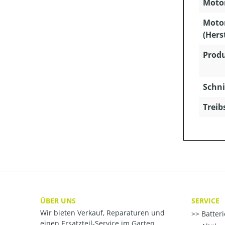
Motor
Moto
(Hers
Produ
Schni
Treib
ÜBER UNS
SERVICE
Wir bieten Verkauf, Reparaturen und
Batter
einen Ersatzteil-Service im Garten,