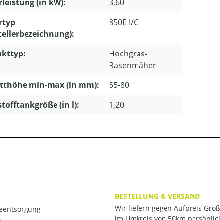
leistung (in kW):
3,60
rtyp
850E I/C
tellerbezeichnung):
kttyp:
Hochgras-
Rasenmäher
tthöhe min-max (in mm):
55-80
stofftankgröße (in l):
1,20
BESTELLUNG & VERSAND
Wir liefern gegen Aufpreis Grö
ieentsorgung
im Umkreis von 50km persönlic