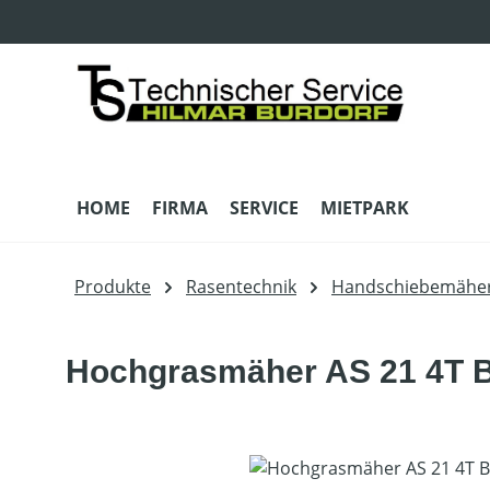
m Hauptinhalt springen
Zur Suche springen
Zur Hauptnavigation springen
HOME
FIRMA
SERVICE
MIETPARK
Produkte
Rasentechnik
Handschiebemähe
Hochgrasmäher AS 21 4T 
Bildergalerie überspringen