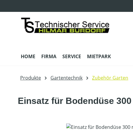
m Hauptinhalt springen
Zur Suche springen
Zur Hauptnavigation springen
HOME
FIRMA
SERVICE
MIETPARK
Produkte
Gartentechnik
Zubehör Garten
Einsatz für Bodendüse 30
Bildergalerie überspringen