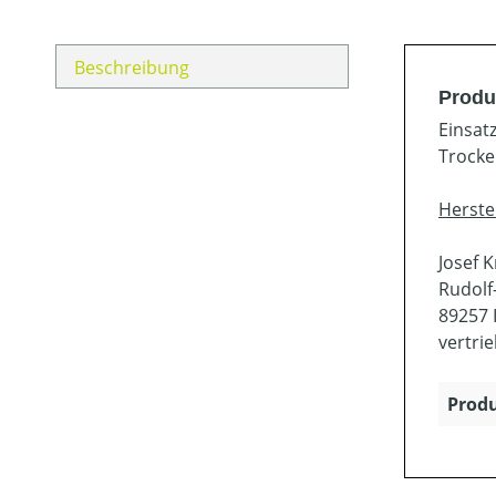
Beschreibung
Produ
Einsat
Trocke
Herste
Josef 
Rudolf-
89257 I
vertri
Produ