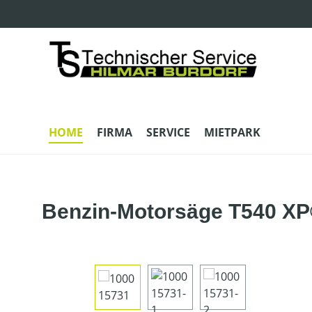
m Hauptinhalt springen
Zur Suche springen
Zur Hauptnavigation springen
HOME
FIRMA
SERVICE
MIETPARK
Benzin-Motorsäge T540 XP®
Bildergalerie überspringen