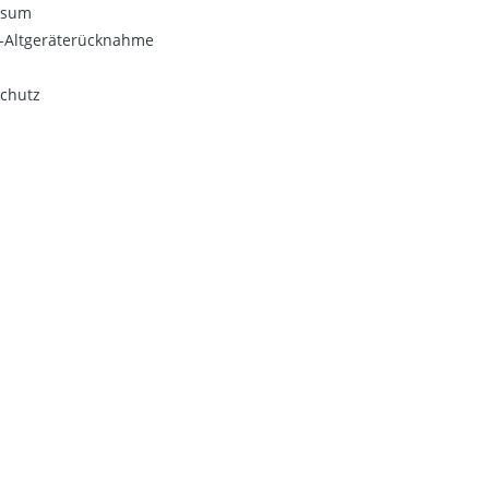
ssum
o-Altgeräterücknahme
chutz