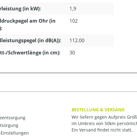
leistung (in kW):
1,9
ldruckpegel am Ohr (in
102
):
lleistungspegel (in dB(A)):
112.00
tt-/Schwertlänge (in cm):
30
BESTELLUNG & VERSAND
Wir liefern gegen Aufpreis Grö
ieentsorgung
im Umkreis von 50km persönlic
ntsorgung
Ein Versand findet nicht statt.
Einstellungen