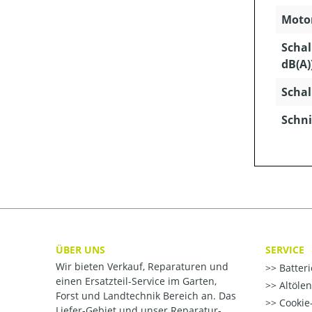
Motor
Schal
dB(A)
Schal
Schni
ÜBER UNS
SERVICE
Wir bieten Verkauf, Reparaturen und
Batter
einen Ersatzteil-Service im Garten,
Altöle
Forst und Landtechnik Bereich an. Das
Cookie-
Liefer-Gebiet und unser Reparatur-