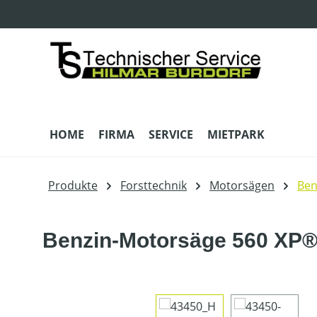
m Hauptinhalt springen
Zur Suche springen
Zur Hauptnavigation springen
HOME
FIRMA
SERVICE
MIETPARK
Produkte
Forsttechnik
Motorsägen
Ben
Benzin-Motorsäge 560 XP® M
Bildergalerie überspringen