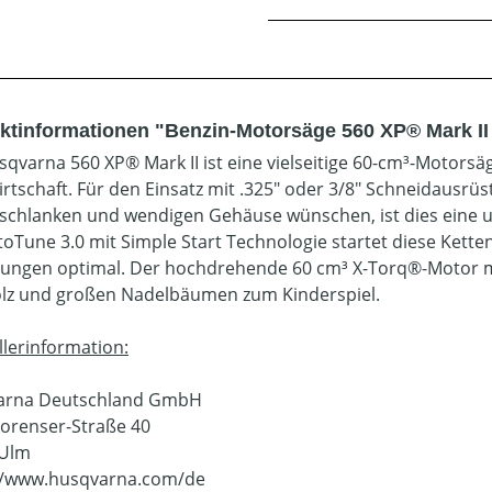
ktinformationen "Benzin-Motorsäge 560 XP® Mark II 
sqvarna 560 XP® Mark II ist eine vielseitige 60-cm³-Motorsä
irtschaft. Für den Einsatz mit .325" oder 3/8" Schneidausrü
schlanken und wendigen Gehäuse wünschen, ist dies eine u
toTune 3.0 mit Simple Start Technologie startet diese Kett
ungen optimal. Der hochdrehende 60 cm³ X-Torq®-Motor ma
lz und großen Nadelbäumen zum Kinderspiel.
llerinformation:
arna Deutschland GmbH
orenser-Straße 40
 Ulm
//www.husqvarna.com/de