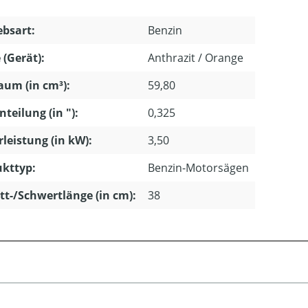
ebsart:
Benzin
 (Gerät):
Anthrazit / Orange
um (in cm³):
59,80
nteilung (in "):
0,325
leistung (in kW):
3,50
kttyp:
Benzin-Motorsägen
tt-/Schwertlänge (in cm):
38