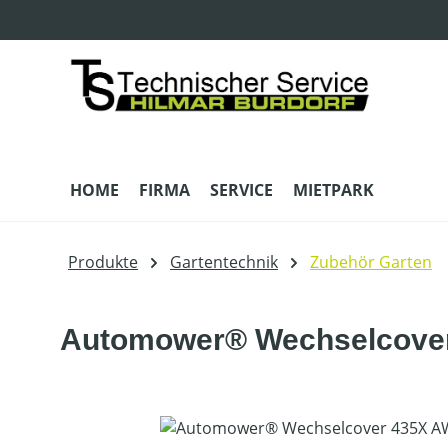
m Hauptinhalt springen
Zur Suche springen
Zur Hauptnavigation springen
HOME
FIRMA
SERVICE
MIETPARK
Produkte
Gartentechnik
Zubehör Garten
Automower® Wechselcover
Bildergalerie überspringen