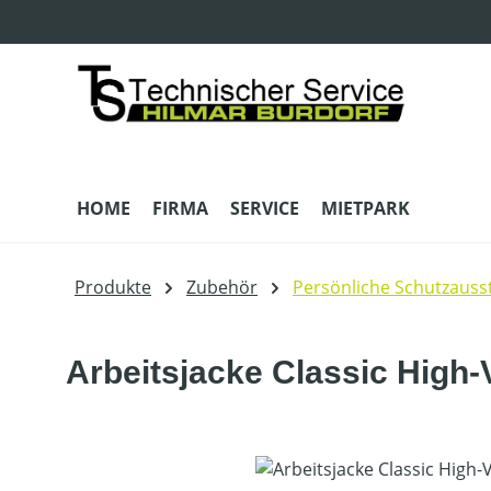
m Hauptinhalt springen
Zur Suche springen
Zur Hauptnavigation springen
HOME
FIRMA
SERVICE
MIETPARK
Produkte
Zubehör
Persönliche Schutzauss
Arbeitsjacke Classic High-
Bildergalerie überspringen