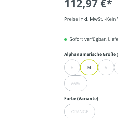
112,97 €*
Preise inkl. MwSt. -Kein
Sofort verfügbar, Liefe
Alphanumerische Größe (
L
M
S
(DIESE OPTION IST ZURZE
(DIESE
XXXL
(DIESE OPTION IST ZUR
auswähl
Farbe (Variante)
ORANGE
(DIESE OPTION IST Z