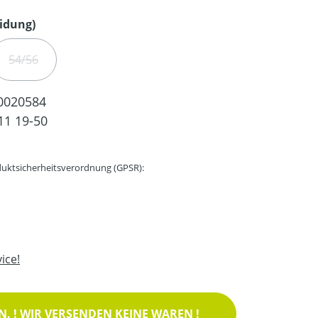
auswählen
idung)
54/56
ZEIT NICHT VERFÜGBAR.)
(DIESE OPTION IST ZURZEIT NICHT VERFÜGBAR.)
0020584
11 19-50
uktsicherheitsverordnung (GPSR):
ice!
. ! WIR VERSENDEN KEINE WAREN !