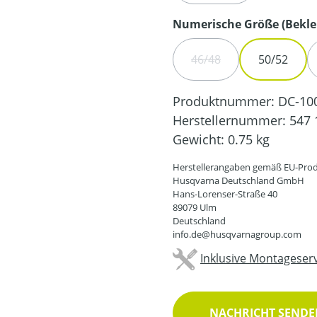
Numerische Größe (Bekle
46/48
50/52
(DIESE OPTION IST ZUR
Produktnummer:
DC-10
Herstellernummer:
547 
Gewicht:
0.75 kg
Herstellerangaben gemäß EU-Prod
Husqvarna Deutschland GmbH
Hans-Lorenser-Straße 40
89079 Ulm
Deutschland
info.de@husqvarnagroup.com
Inklusive Montageserv
NACHRICHT SENDEN