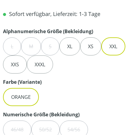
Sofort verfügbar, Lieferzeit: 1-3 Tage
auswählen
Alphanumerische Größe (Bekleidung)
L
M
S
XL
XS
XXL
(DIESE OPTION IST ZURZEIT NICHT VERFÜGBAR.)
(DIESE OPTION IST ZURZEIT NICHT VERFÜGBAR.)
(DIESE OPTION IST ZURZEIT NICHT VERFÜG
XXS
XXXL
auswählen
Farbe (Variante)
ORANGE
auswählen
Numerische Größe (Bekleidung)
46/48
50/52
54/56
(DIESE OPTION IST ZURZEIT NICHT VERFÜGBAR.)
(DIESE OPTION IST ZURZEIT NICHT VERFÜGBA
(DIESE OPTION IST ZURZEIT N