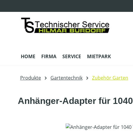
m Hauptinhalt springen
Zur Suche springen
Zur Hauptnavigation springen
HOME
FIRMA
SERVICE
MIETPARK
Produkte
Gartentechnik
Zubehör Garten
Anhänger-Adapter für 104
Bildergalerie überspringen