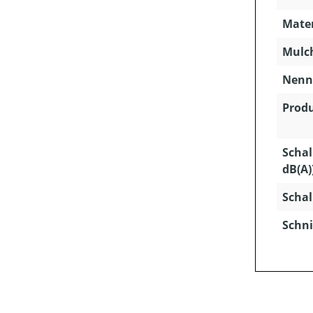
Mater
Mulc
Nenns
Produ
Schal
dB(A)
Schal
Schni