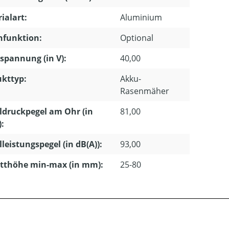
ialart:
Aluminium
hfunktion:
Optional
pannung (in V):
40,00
kttyp:
Akku-
Rasenmäher
ldruckpegel am Ohr (in
81,00
):
lleistungspegel (in dB(A)):
93,00
tthöhe min-max (in mm):
25-80