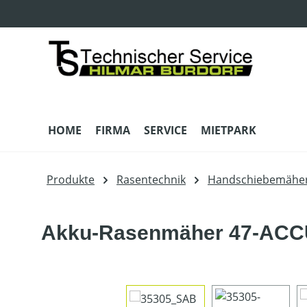
m Hauptinhalt springen
Zur Suche springen
Zur Hauptnavigation springen
HOME
FIRMA
SERVICE
MIETPARK
Produkte
Rasentechnik
Handschiebemähe
Akku-Rasenmäher 47-ACCU
Bildergalerie überspringen