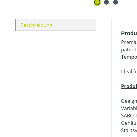
Beschreibung
Produ
Premiu
patent
Tempo 
Ideal 
Produ
Geeign
Variab
SABO T
Gehäus
Starts