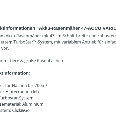
ktinformationen "Akku-Rasenmäher 47-ACCU VARIO 
m Akku-Rasenmäher mit 47 cm Schnittbreite und robustem
iertem TurboStar™-System, mit variablem Antrieb für einfa
vor.
für mittlere & große Rasenflächen
ktinformation:
et für Flächen bis 700m²
ler Hinterradantrieb
urbostar-System
ematerial: Aluminium
ystem: Click&Go