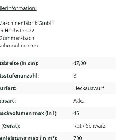
llerinformation:
Maschinenfabrik GmbH
m Höchsten 22
 Gummersbach
sabo-online.com
tsbreite (in cm):
47,00
tsstufenanzahl:
8
urfart:
Heckauswurf
ebsart:
Akku
ackvolumen max (in l):
45
 (Gerät):
Rot / Schwarz
enleistung max (in m²):
700