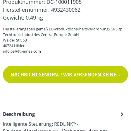
Produktnummer:
DC-100011905
Herstellernummer:
4932430062
Gewicht:
0.49 kg
Herstellerangaben gemäß EU-Produktsicherheitsverordnung (GPSR):
Techtronic Industries Central Europe GmbH
Walder Str. 53
40724 Hilden
info.ce@tti-emea.com
NACHRICHT SENDEN. ! WIR VERSENDEN KEINE WAREN !
Beschreibung
Intelligente Steuerung: REDLINK™-
ElektronikÜberlastschutz - Verhindert, dass der