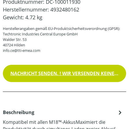
Produktnummer:
DC-100011930
Herstellernummer:
4932480162
Gewicht:
4.72 kg
Herstellerangaben gemäß EU-Produktsicherheitsverordnung (GPSR):
Techtronic Industries Central Europe GmbH
Walder Str. 53
40724 Hilden
info.ce@tti-emea.com
NACHRICHT SENDEN. ! WIR VERSENDEN KEINE WAREN !
Beschreibung
Kompatibel mit allen M18™-AkkusMaximiert die
Produktivität durch simultanes Laden zweier Akkus6